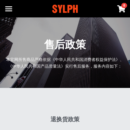
×
0
商品分类
首页
所有商品分类
SYLPH吹风机
售后政策
品牌故事
SYLPH 2
SYLPH 2 LOVELY
本官网所售商品严格依据《中华人民共和国消费者权益保护法》、
服务支持
《中华人民共和国产品质量法》实行售后服务，服务内容如下：
SYLPH· TURBO
关于我们
售后政策
发展合作
官方商城
联系我们
查询防伪
物种起源
官方商城
立即购买
常见问题
专利认证
官方天猫旗舰店
退换货政策
提供技术支持
官方京东旗舰店