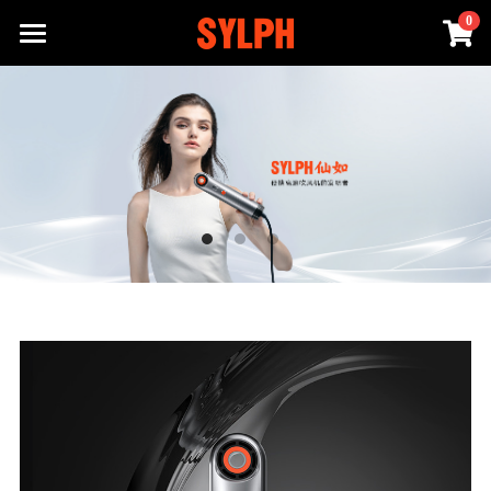
×
0
商品分类
首页
所有商品分类
SYLPH吹风机
品牌故事
SYLPH 2
SYLPH 2 LOVELY
服务支持
SYLPH· TURBO
关于我们
售后政策
发展合作
官方商城
联系我们
查询防伪
物种起源
官方商城
立即购买
常见问题
专利认证
官方天猫旗舰店
提供技术支持
官方京东旗舰店